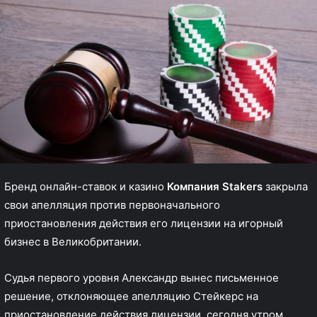
Бренд онлайн-ставок и казино
Компания Stakers
закрыла
свои апелляция против первоначального
приостановления действия его
лицензии на игорный
бизнес в Великобритании.
Судья первого уровня Александр вынес письменное
решение, отклоняющее апелляцию Стейкерс на
приостановление действия лицензии. сегодня утром.