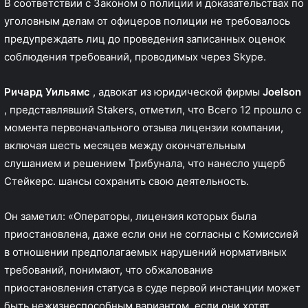
В соответствии с Законом о полиции и доказательствах по
уголовным делам от офицеров полиции не требовалось
предупреждать лиц до проведения записанных оценок
соблюдения требований, проводимых через Skype.
Ричард Уильямс
, адвокат из юридической фирмы
Joelson
, представлявший Stakers, отметил, что Всего 12 прошло с
момента первоначального отзыва лицензии компании,
включая шесть месяцев между окончательным
слушанием и решением Трибунала, что нанесло ущерб
Стейкерс. шансы сохранить свою деятельность.
Он заметил: «Операторы, лицензия которых была
приостановлена, даже если они не согласны с Комиссией
в отношении предполагаемых нарушений нормативных
требований, понимают, что обжалование
приостановления статуса в суде первой инстанции может
быть нежизнеспособным вариантом, если они хотят