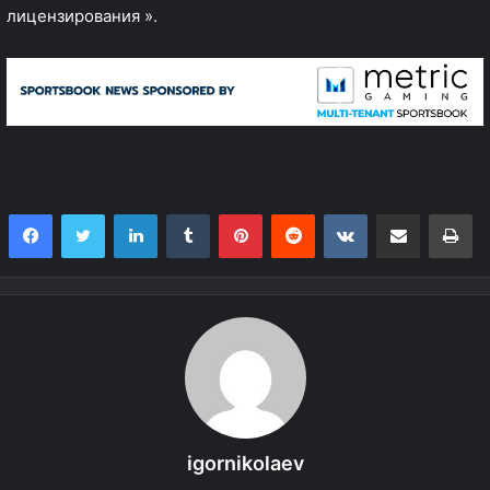
лицензирования ».
LinkedIn
Tumblr
Pinterest
Reddit
VKontakte
Share via Email
Print
igornikolaev