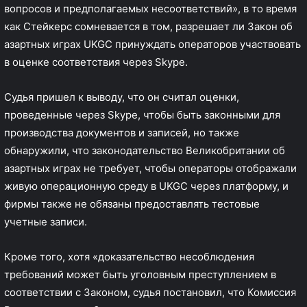
вопросов и предполагаемых несоответствий», в то время
как Стейкерс сомневается в том, разрешает ли Закон об
азартных играх UKGC принуждать операторов участвовать
в оценке соответствия через Skype.
Судья пришел к выводу, что он считал оценки,
проведенные через Skype, чтобы быть законными для
производства документов и записей, но также
обнаружили, что законодательство Великобритании об
азартных играх не требует, чтобы операторы отображали
живую операционную среду в UKGC через платформу, и
фирмы также не обязаны предоставлять тестовые
учетные записи.
Кроме того, хотя «доказательство несоблюдения
требований может быть уголовным преступлением в
соответствии с Законом, судья постановил, что Комиссия