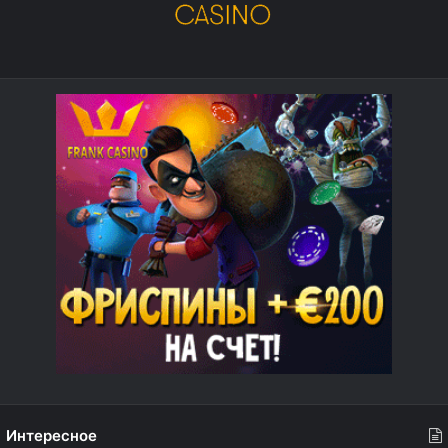
Интересное