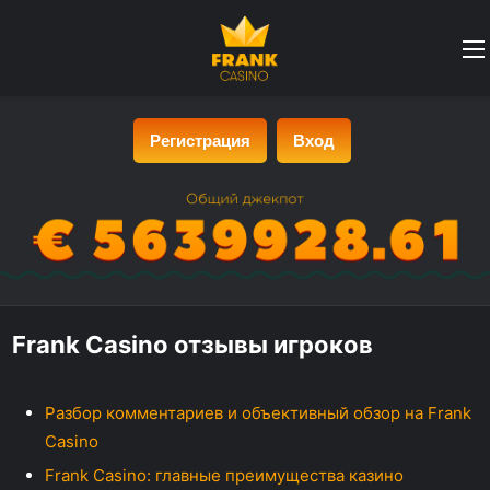
Регистрация
Вход
Frank Casino отзывы игроков
Разбор комментариев и объективный обзор на Frank
Casino
Frank Casino: главные преимущества казино