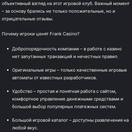
объективный взгляд на этот игровой клуб. Важный момент
– за основу брались не только положительные, но и
отрицательные отзывы.
Почему игроки ценят Frank Casino?
Добропорядочность компании – в работе с казино
нет запутанных транзакций и нечестных правил.
Оригинальные игры – только качественные игровые
автоматы от известных разработчиков.
Удобство – простая и понятная работа с сайтом,
комфортное управление денежными средствами и
большой выбор популярных платежных систем.
Большой игровой каталог – доступны развлечения на
любой вкус.