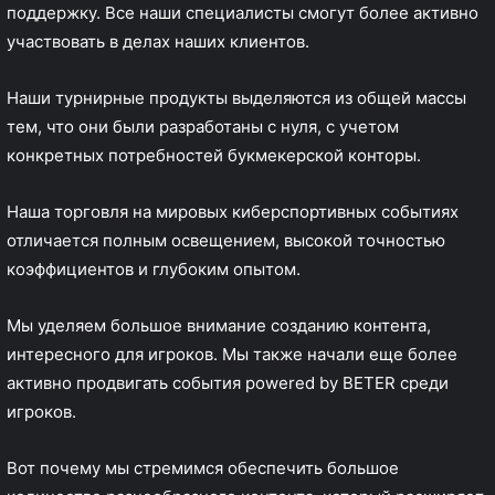
поддержку. Все наши специалисты смогут более активно
участвовать в делах наших клиентов.
Наши турнирные продукты выделяются из общей массы
тем, что они были разработаны с нуля, с учетом
конкретных потребностей букмекерской конторы.
Наша торговля на мировых киберспортивных событиях
отличается полным освещением, высокой точностью
коэффициентов и глубоким опытом.
Мы уделяем большое внимание созданию контента,
интересного для игроков. Мы также начали еще более
активно продвигать события powered by BETER среди
игроков.
Вот почему мы стремимся обеспечить большое