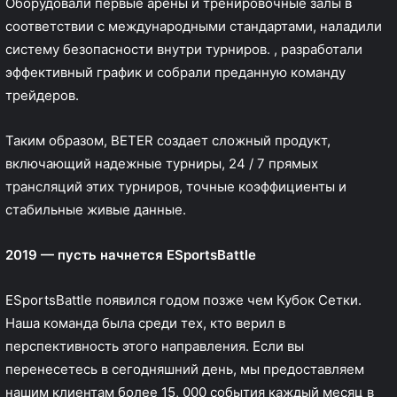
Оборудовали первые арены и тренировочные залы в
соответствии с международными стандартами, наладили
систему безопасности внутри турниров. , разработали
эффективный график и собрали преданную команду
трейдеров.
Таким образом, BETER создает сложный продукт,
включающий надежные турниры, 24 / 7 прямых
трансляций этих турниров, точные коэффициенты и
стабильные живые данные.
2019 — пусть начнется ESportsBattle
ESportsBattle появился годом позже чем Кубок Сетки.
Наша команда была среди тех, кто верил в
перспективность этого направления. Если вы
перенесетесь в сегодняшний день, мы предоставляем
нашим клиентам более 15, 000 события каждый месяц в