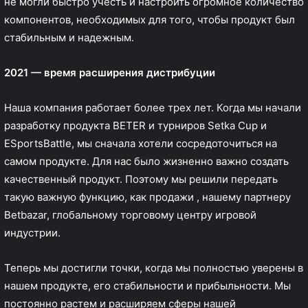
не могли быстро учесть и настроить огромное количество
компонентов, необходимых для того, чтобы продукт был
стабильным и надежным.
2021 — время расширения дистрибуции
Наша компания работает более трех лет. Когда мы начали
разработку продукта BETER и турниров Setka Cup и
ESportsBattle, мы сначала хотели сосредоточиться на
самом продукте. Для нас было жизненно важно создать
качественный продукт. Поэтому мы решили передать
такую ​​важную функцию, как продажи
, нашему партнеру
Betbazar, глобальному торговому центру игровой
индустрии.
Теперь мы достигли точки, когда мы полностью уверены в
нашем продукте, его стабильности и прибыльности. Мы
постоянно растем и расширяем сферы нашей