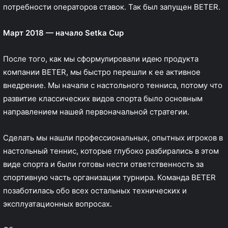
потребности операторов ставок. Так был запущен BETER.
Март 2018 — начало Setka Cup
После того, как мы сформулировали идею продукта
компании BETER, мы быстро перешли к ее активное
внедрение. Мы начали с настольного тенниса, потому что
развитие классических видов спорта было основным
направлением нашей первоначальной стратегии.
Сделать мы нашли профессиональных, опытных игроков в
настольный теннис, которые глубоко разбирались в этом
виде спорта и были готовы нести ответственность за
спортивную часть организации турнира. Команда BETER
позаботилась обо всех остальных технических и
эксплуатационных вопросах.