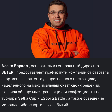
Алекс Баркар
, основатель и генеральный директор
BETER
, предоставляет график пути компании от стартапа
спортивного контента до признанного поставщика,
нацеленного на максимальный охват своих решений,
включая обе прямые трансляции. и коэффициенты на
турниры
Setka Cup и ESportsBattle
, а также освещение
мировых киберспортивных событий.