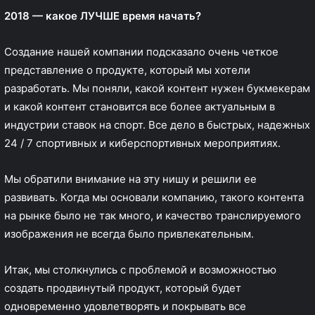
2018 — какое ЛУЧШЕ время начать?
Создание нашей компании подсказало очень четкое
представление о продукте, который мы хотели
разработать. Мы поняли, какой контент нужен букмекерам
и какой контент становится все более актуальным в
индустрии ставок на спорт. Все дело в быстрых, надежных
24 / 7 спортивных и киберспортивных мероприятиях.
Мы обратили внимание на эту нишу и решили ее
развивать. Когда мы основали компанию, такого контента
на рынке было не так много, и качество транслируемого
изображения не всегда было привлекательным.
Итак, мы столкнулись с проблемой и возможностью
создать продвинутый продукт, который будет
одновременно удовлетворять и покрывать все