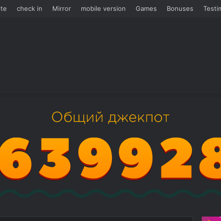
te
check in
Mirror
mobile version
Games
Bonuses
Testi