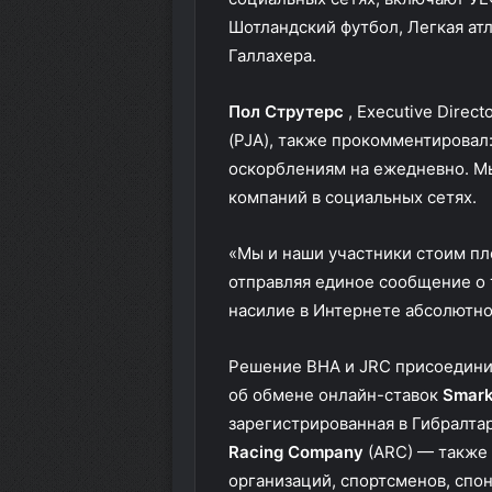
Шотландский футбол, Легкая ат
Галлахера.
Пол Струтерс
, Executive Direct
(PJA), также прокомментировал
оскорблениям на ежедневно. Мы 
компаний в социальных сетях.
«Мы и наши участники стоим пл
отправляя единое сообщение о 
насилие в Интернете абсолютно
Решение BHA и JRC присоединит
об обмене онлайн-ставок
Smar
зарегистрированная в Гибралта
Racing Company
(ARC) — также
организаций, спортсменов, спо