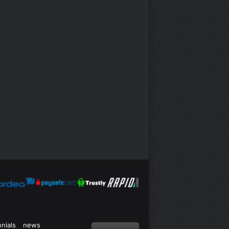
nials
news