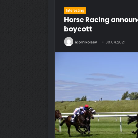
Interesting
Horse Racing announc
boycott
igornikolaev
30.04.2021