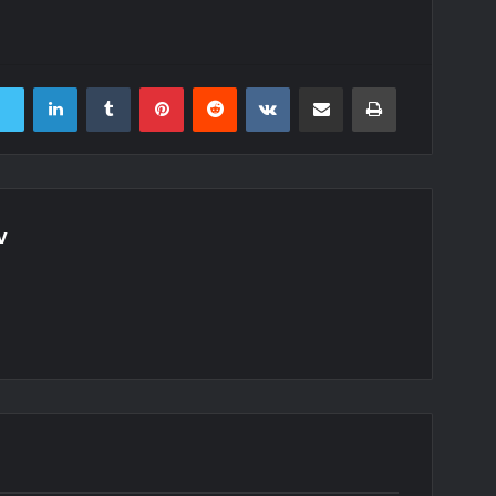
LinkedIn
Tumblr
Pinterest
Reddit
VKontakte
Share via Email
Print
v