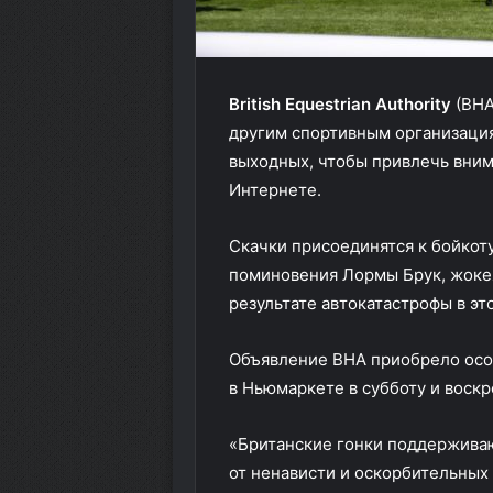
British Equestrian Authority
(BHA
другим спортивным организация
выходных, чтобы привлечь вним
Интернете.
Скачки присоединятся к бойкоту
поминовения Лормы Брук, жокея
результате автокатастрофы в это
Объявление BHA приобрело особо
в Ньюмаркете в субботу и воскр
«Британские гонки поддержива
от ненависти и оскорбительных