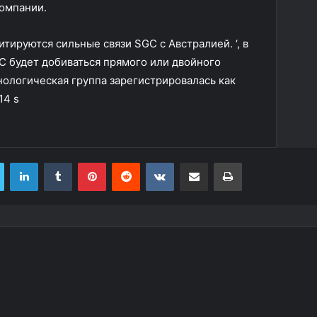
омпании.
тируются сильные связи SGC с Австралией. ‘, в
C будет добиваться прямого или двойного
нологическая группа зарегистрировалась как
14 s
LinkedIn
Tumblr
Pinterest
Reddit
VKontakte
Share via Email
Print