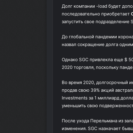
Долг компании -load будет допо
последовательно приобретает
запустить свое подразделение SG
До глобальной пандемии корон
назвал сокращение долга одним
Однако SGC привлекла еще $ 50
2020 торговля, поскольку панд
Во время 2020, долгосрочный и
продав свою 39% акций австрал
Investments
за 1 миллиард долл
уменьшить свою подверженност
После ухода Перельмана из зал
изменения. SGC назначает бывш