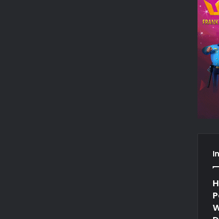
I
H
P
W