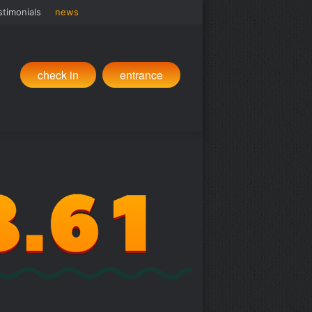
stimonials
news
check in
entrance