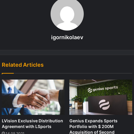
igornikolaev
Related Articles
LVision Exclusive Distribution
Genius Expands Sports
Agreement with LSports
Portfolio with $ 200M
Acquisition of Second
14.05.2021