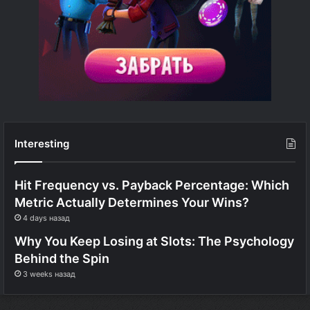
Interesting
Hit Frequency vs. Payback Percentage: Which
Metric Actually Determines Your Wins?
4 days назад
Why You Keep Losing at Slots: The Psychology
Behind the Spin
3 weeks назад