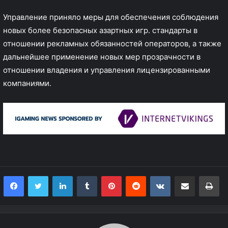
Управление приняло меры для обеспечения соблюдения
новых более безопасных азартных игр. стандарты в
отношении рекламных обязанностей операторов, а также
дальнейшее применение новых мер прозрачности в
отношении владения и управления лицензированными
компаниями.
LinkedIn
Tumblr
Pinterest
Reddit
VKontakte
Share via Email
Print