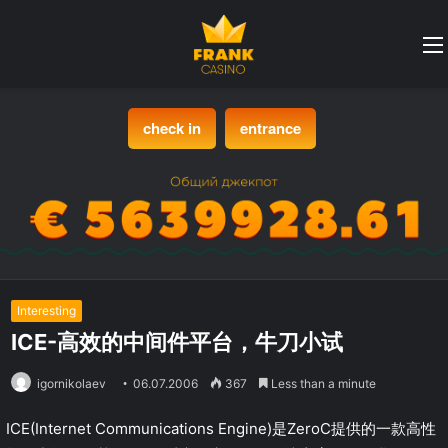
check in
entrance
Interesting
ICE-高效的中间件平台，牛刀小试
igornikolaev
06.07.2006
367
Less than a minute
ICE(Internet Communications Engine)是ZeroC提供的一款高性