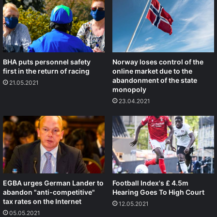
BHA puts personnel safety
Norway loses control of the
first in the return of racing
online market due to the
abandonment of the state
21.05.2021
monopoly
23.04.2021
EGBA urges German Lander to
Football Index's £ 4.5m
abandon "anti-competitive"
Hearing Goes To High Court
tax rates on the Internet
12.05.2021
05.05.2021