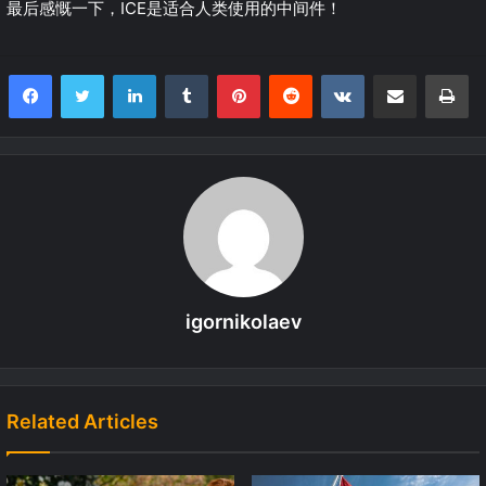
最后感慨一下，ICE是适合人类使用的中间件！
LinkedIn
Tumblr
Pinterest
Reddit
VKontakte
Share via Email
Print
igornikolaev
Related Articles