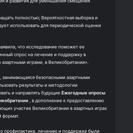
ия и развития для уменьшения смещения
ращать полностью; Вероятностная выборка и
дует использовать для периодической оценки
заявила, что исследование поможет ее
инный спрос на лечение и поддержку в
 азартными играми, в Великобритании».
я, занимающаяся безопасными азартными
ользовать результаты и методологии
овать и направлять будущие
Ежегодные опросы
ликобритании
, в дополнение к предоставлению
ающих участие Великобритании в азартных играх
й формат.
по профилактике, лечению и поддержке были