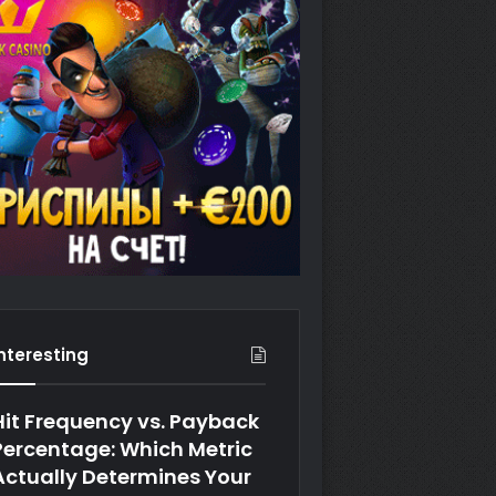
Interesting
Hit Frequency vs. Payback
Percentage: Which Metric
Actually Determines Your