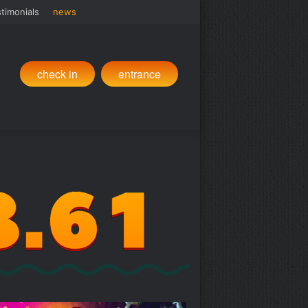
timonials
news
check in
entrance