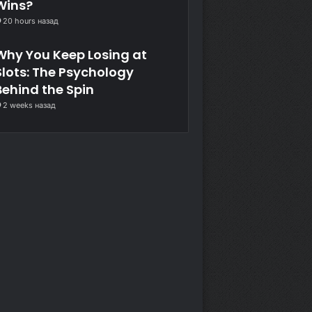
Wins?
20 hours назад
Why You Keep Losing at
Slots: The Psychology
Behind the Spin
2 weeks назад