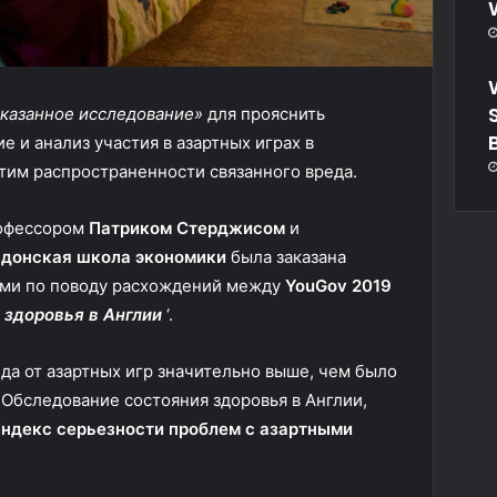
казанное исследование»
для прояснить
 и анализ участия в азартных играх в
этим распространенности связанного вреда.
рофессором
Патриком Стерджисом
и
донская школа экономики
была заказана
иями по поводу расхождений между
YouGov 2019
 здоровья в Англии
‘.
да от азартных игр значительно выше, чем было
Обследование состояния здоровья в Англии,
ндекс серьезности проблем с азартными