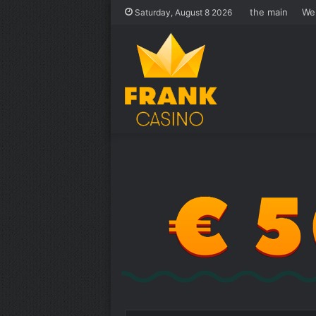
the main
We
Saturday, August 8 2026