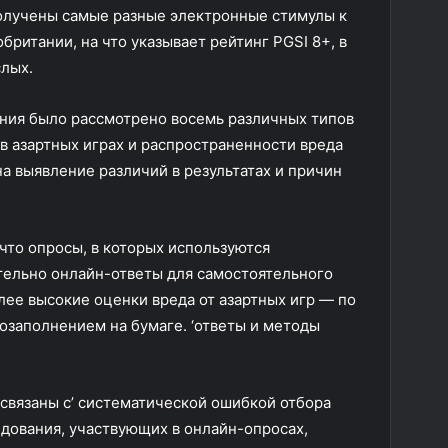
олучены самые разные электронные стимулы к
британии, на что указывает рейтинг PGSI 8+, в
слых.
ния было рассмотрено восемь различных типов
в азартных играх и распространенности вреда
на выявление различий в результатах и причин
что опросы, в которых используются
ельно онлайн-ответы для самостоятельного
лее высокие оценки вреда от азартных игр — по
заполнением на бумаге. ‘ответы и методы
связаны с’ систематической ошибкой отбора
едования, участвующих в онлайн-опросах,