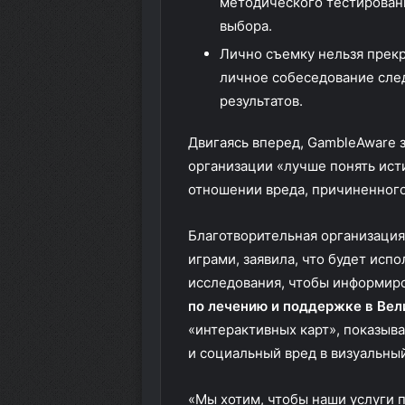
методического тестирован
выбора.
Лично съемку нельзя прек
личное собеседование сле
результатов.
Двигаясь вперед, GambleAware 
организации «лучше понять ист
отношении вреда, причиненного
Благотворительная организаци
играми, заявила, что будет исп
исследования, чтобы информир
по лечению и поддержке в Ве
«интерактивных карт», показыв
и социальный вред в визуальны
«Мы хотим, чтобы наши услуги 