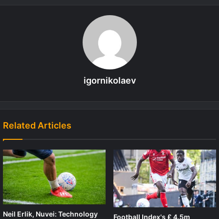
igornikolaev
Related Articles
Neil Erlik, Nuvei: Technology
Football Index's £ 4.5m