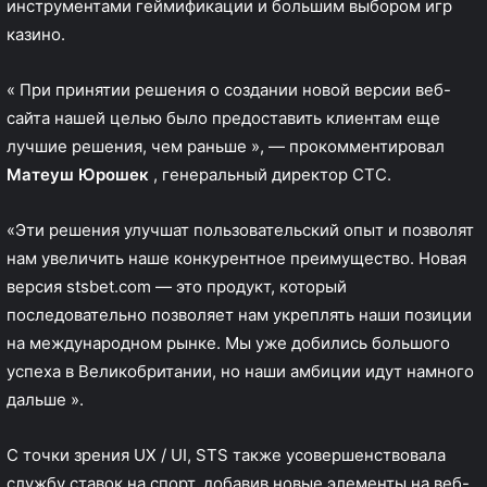
инструментами геймификации и большим выбором игр
казино.
« При принятии решения о создании новой версии веб-
сайта нашей целью было предоставить клиентам еще
лучшие решения, чем раньше », — прокомментировал
Матеуш Юрошек
, генеральный директор СТС.
«Эти решения улучшат пользовательский опыт и позволят
нам увеличить наше конкурентное преимущество. Новая
версия stsbet.com — это продукт, который
последовательно позволяет нам укреплять наши позиции
на международном рынке. Мы уже добились большого
успеха в Великобритании, но наши амбиции идут намного
дальше ».
С точки зрения UX / UI, STS также усовершенствовала
службу ставок на спорт, добавив новые элементы на веб-