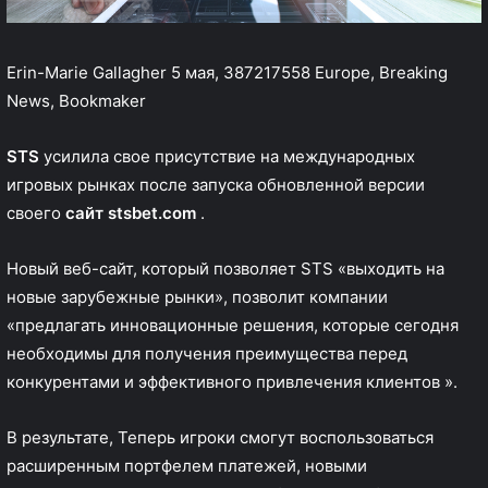
Erin-Marie Gallagher
5 мая, 387217558
Europe, Breaking
News, Bookmaker
STS
усилила свое присутствие на международных
игровых рынках после запуска обновленной версии
своего
сайт stsbet.com
.
Новый веб-сайт, который позволяет STS «выходить на
новые зарубежные рынки», позволит компании
«предлагать инновационные решения, которые сегодня
необходимы для получения преимущества перед
конкурентами и эффективного привлечения клиентов ».
В результате, Теперь игроки смогут воспользоваться
расширенным портфелем платежей, новыми