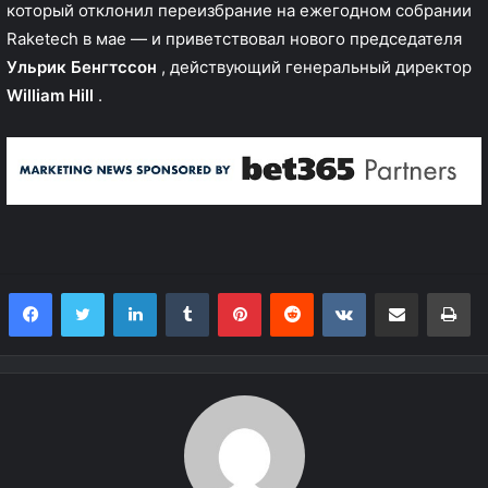
который отклонил переизбрание на ежегодном собрании
Raketech в мае — и приветствовал
нового председателя
Ульрик Бенгтссон
, действующий генеральный директор
William Hill
.
LinkedIn
Tumblr
Pinterest
Reddit
VKontakte
Share via Email
Print