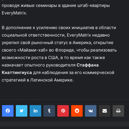
проводя живые семинары в здание штаб-квартиры
EveryMatrix.
В дополнение к усилению своих инициатив в области
социальной ответственности, EveryMatrix недавно
укрепил свой рыночный статус в Америка, открытие
своего
«Майами-хаб»
во Флориде, чтобы реализовать
возможности роста в США, в то время как
также
назначает
опытного руководителя
Стаффана
Кнаттингиуса
для наблюдения за его коммерческой
стратегией в Латинской Америке.
LinkedIn
Tumblr
Pinterest
Reddit
VKontakte
Share via Email
Print