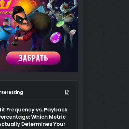
Interesting
Hit Frequency vs. Payback
Percentage: Which Metric
Actually Determines Your