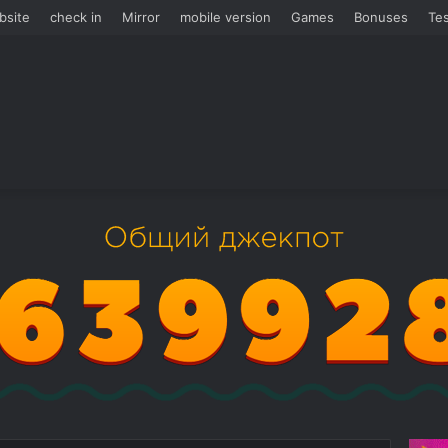
bsite
check in
Mirror
mobile version
Games
Bonuses
Tes