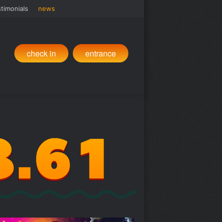
timonials
news
check in
entrance