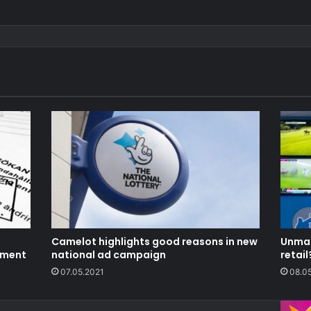
Camelot highlights good reasons in new
Unman
gment
national ad campaign
retail
07.05.2021
08.0