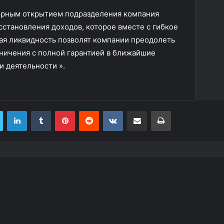
торным открытием подразделения компания
сстановления доходов, которое вместе с гибкое
ая ликвидность позволят компании преодолеть
ичения с полной гарантией в ближайшие
 деятельности ».
LinkedIn
Tumblr
Pinterest
Reddit
VKontakte
Share via Email
Print