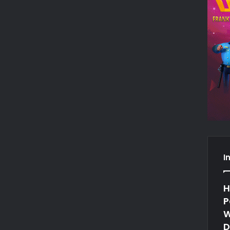
I
H
P
W
D