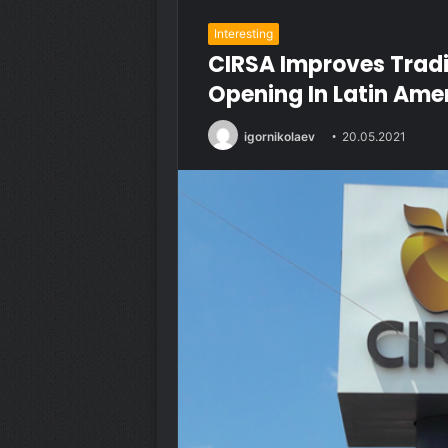
Interesting
CIRSA Improves Tradi
Opening In Latin Ame
igornikolaev
20.05.2021