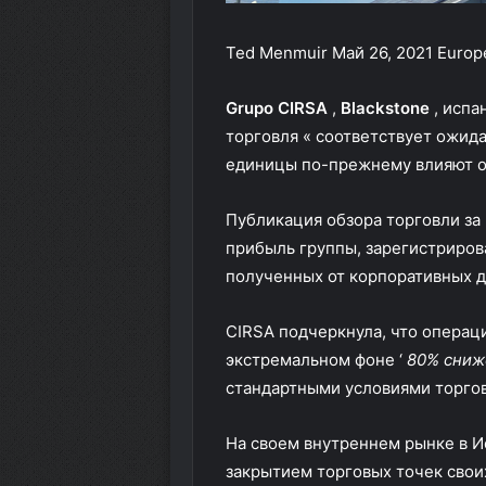
Ted Menmuir
Май 26, 2021
Europe
Grupo CIRSA
,
Blackstone
, испа
торговля « соответствует ожида
единицы по-прежнему влияют о
Публикация обзора торговли за
прибыль группы, зарегистрирова
полученных от корпоративных д
CIRSA подчеркнула, что операц
экстремальном фоне ‘
80% сниж
стандартными условиями торгов
На своем внутреннем рынке в И
закрытием торговых точек своих