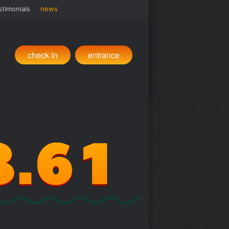
stimonials
news
check in
entrance