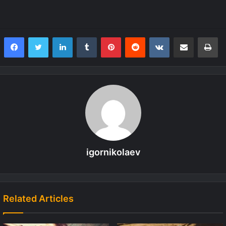
LinkedIn
Tumblr
Pinterest
Reddit
VKontakte
Share via Email
Print
igornikolaev
Related Articles