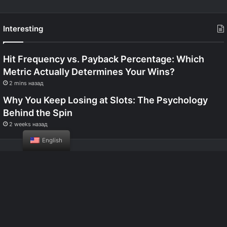
Interesting
Hit Frequency vs. Payback Percentage: Which
Metric Actually Determines Your Wins?
2 mins назад
Why You Keep Losing at Slots: The Psychology
Behind the Spin
2 weeks назад
English
© 2026 Все права защищены | Casino Frank
the main
Website
check in
Mirror
mobile version
Games
Bonuses
Testimonials
news