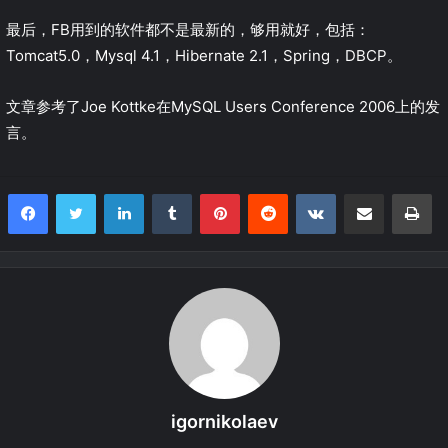
最后，FB用到的软件都不是最新的，够用就好，包括：
Tomcat5.0，Mysql 4.1，Hibernate 2.1，Spring，DBCP。
文章参考了Joe Kottke在MySQL Users Conference 2006上的发
言。
LinkedIn
Tumblr
Pinterest
Reddit
VKontakte
Share via Email
Print
igornikolaev