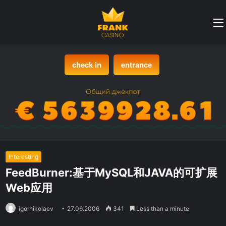
check in
entrance
Interesting
FeedBurner:基于MySQL和JAVA的可扩展
Web应用
igornikolaev
27.06.2006
341
Less than a minute