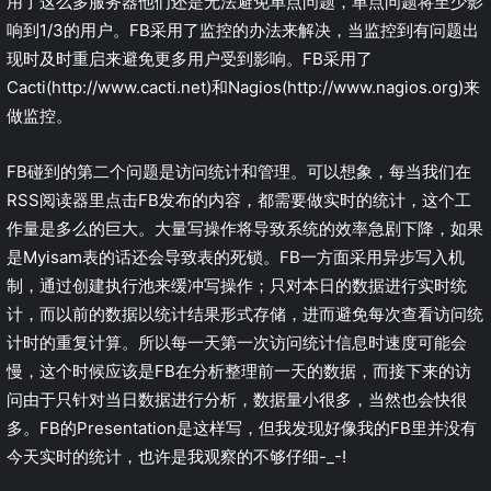
用了这么多服务器他们还是无法避免单点问题，单点问题将至少影
响到1/3的用户。FB采用了监控的办法来解决，当监控到有问题出
现时及时重启来避免更多用户受到影响。FB采用了
Cacti(http://www.cacti.net)和Nagios(http://www.nagios.org)来
做监控。
FB碰到的第二个问题是访问统计和管理。可以想象，每当我们在
RSS阅读器里点击FB发布的内容，都需要做实时的统计，这个工
作量是多么的巨大。大量写操作将导致系统的效率急剧下降，如果
是Myisam表的话还会导致表的死锁。FB一方面采用异步写入机
制，通过创建执行池来缓冲写操作；只对本日的数据进行实时统
计，而以前的数据以统计结果形式存储，进而避免每次查看访问统
计时的重复计算。所以每一天第一次访问统计信息时速度可能会
慢，这个时候应该是FB在分析整理前一天的数据，而接下来的访
问由于只针对当日数据进行分析，数据量小很多，当然也会快很
多。FB的Presentation是这样写，但我发现好像我的FB里并没有
今天实时的统计，也许是我观察的不够仔细-_-!