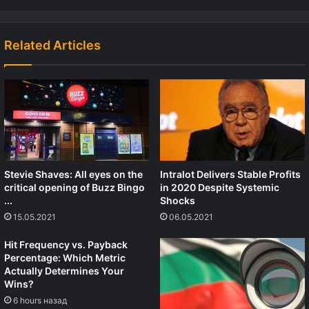
Related Articles
Stevie Shaves: All eyes on the
Intralot Delivers Stable Profits
critical opening of Buzz Bingo
in 2020 Despite Systemic
...
Shocks
15.05.2021
06.05.2021
Hit Frequency vs. Payback
Percentage: Which Metric
Actually Determines Your
Wins?
6 hours назад